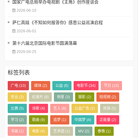
国家广电总局举办电视剧《主角》创作座谈会
2026-06-10
萨仁高娃《不知如何报答你》感恩公益巡演启程
2026-06-01
第十六届北京国际电影节圆满落幕
2026-04-25
标签列表
广电
(10)
媒体
(2)
公益
(6)
电影节
(34)
节日
(10)
农业
(2)
纪录片
(8)
明星
(3)
摄影
(2)
短视频
(2)
比赛
(5)
诗歌
(4)
艺人
(8)
公益广告
(2)
民族
(5)
学习
(2)
歌曲
(9)
追梦
(1)
中国梦
(4)
正能量
(2)
书画
(1)
电影
(4)
艺术团
(1)
MV
(2)
春晚
(1)