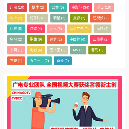
广电
(10)
媒体
(2)
公益
(6)
电影节
(34)
节日
(10)
农业
(2)
纪录片
(8)
明星
(3)
摄影
(2)
短视频
(2)
比赛
(5)
诗歌
(4)
艺人
(8)
公益广告
(2)
民族
(5)
学习
(2)
歌曲
(9)
追梦
(1)
中国梦
(4)
正能量
(2)
书画
(1)
电影
(4)
艺术团
(1)
MV
(2)
春晚
(1)
首映
(1)
五个一百
(2)
直播
(0)