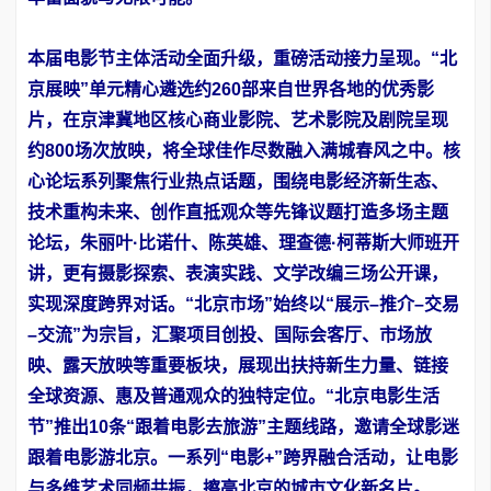
本届电影节主体活动全面升级，重磅活动接力呈现。“北
京展映”单元精心遴选约260部来自世界各地的优秀影
片，在京津冀地区核心商业影院、艺术影院及剧院呈现
约800场次放映，将全球佳作尽数融入满城春风之中。核
心论坛系列聚焦行业热点话题，围绕电影经济新生态、
技术重构未来、创作直抵观众等先锋议题打造多场主题
论坛，朱丽叶·比诺什、陈英雄、理查德·柯蒂斯大师班开
讲，更有摄影探索、表演实践、文学改编三场公开课，
实现深度跨界对话。“北京市场”始终以“展示–推介–交易
–交流”为宗旨，汇聚项目创投、国际会客厅、市场放
映、露天放映等重要板块，展现出扶持新生力量、链接
全球资源、惠及普通观众的独特定位。“北京电影生活
节”推出10条“跟着电影去旅游”主题线路，邀请全球影迷
跟着电影游北京。一系列“电影+”跨界融合活动，让电影
与多维艺术同频共振，擦亮北京的城市文化新名片。