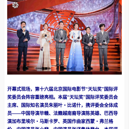
开幕式现场，第十六届北京国际电影节“天坛奖”国际评
奖委员会阵容重磅亮相。本届“天坛奖”国际评奖委员会
主席、国际知名演员朱丽叶・比诺什，携评委会全体成
员——中国导演毕赣、法籍越南裔导演陈英雄、巴西导
演加布里埃尔・马斯卡罗、英国作曲家西蒙・弗兰格