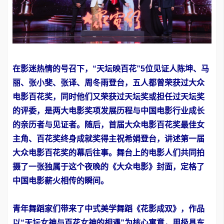
在影迷热情的号召下，“天坛映百花”5位见证人陈坤、马
丽、张小斐、张译、周冬雨登台，五人都曾荣获过大众
电影百花奖，同时他们又荣获过天坛奖或担任过天坛奖
的评委，是两大电影奖项发展历程与中国电影行业成长
的亲历者与见证者。随后，首届大众电影百花奖最佳女
主角、百花奖终身成就奖得主祝希娟登台，讲述第一届
大众电影百花奖的幕后往事。舞台上的电影人们共同拍
摄了一张独属于这个夜晚的《大众电影》封面，定格了
中国电影薪火相传的瞬间。
青年舞蹈家们带来了中式美学舞蹈《花影成双》，作品
以“天坛女神与百花女神的相遇”为核心寓意，用极具东