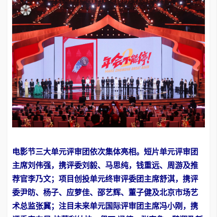
电影节三大单元评审团依次集体亮相。短片单元评审团
主席刘伟强，携评委刘毅、马思纯，钱重远、周游及推
荐官李乃文；项目创投单元终审评委团主席舒淇，携评
委尹昉、杨子、应萝佳、邵艺辉、董子健及北京市场艺
术总监张冀；注目未来单元国际评审团主席冯小刚，携