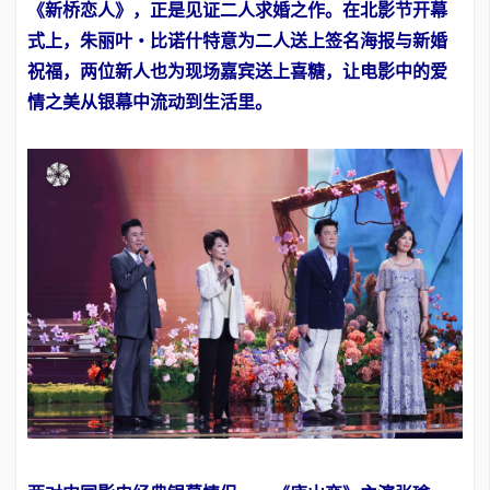
《新桥恋人》，正是见证二人求婚之作。在北影节开幕
式上，朱丽叶・比诺什特意为二人送上签名海报与新婚
祝福，两位新人也为现场嘉宾送上喜糖，让电影中的爱
情之美从银幕中流动到生活里。