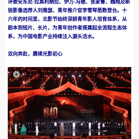
评委安东尼·拉莫利纳拉、伊万·冯德、张家鲁、魏翔及新
锐影像选荐人刘雅瑟、青年推介官李雪琴悉数登台。十
六年的时间里，北影节始终深耕青年影人培育体系，从
剧本到短片、长片，为青年创作者搭建起全流程生态体
系，为中国电影产业持续注入源头活水。
双向奔赴，赓续光影初心