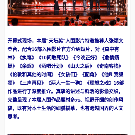
开幕式现场，本届“天坛奖”入围影片特邀推荐人张颂文
登台，配合16部入围影片官方介绍短片，对《森中有
林》《执笔》《10间敢死队》《今晚正好》《危情蜻
蜓》《余烬》《酒吧计划》《山火之后》《奇南客栈》
《伦敦和其他的时间》《女孩们》《配角》《他叫我狐
狸》《三声再见》《两人一生一狗》《理想之魂》16部
作品进行了深度推介。真挚的讲述与鲜活的影像交织，
完整呈现了本届入围作品题材多元、视野开阔的创作风
貌，既有对本土生活的细腻描摹，也有跨越国界的人文
思考。