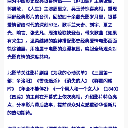
两对中国影史经典银幕情侣——《庐山恋》主演张瑜、
郭凯敏，《人生》主演周里京、吴玉芳惊喜亮相，重现
两部经典影片的台词，回望四十余载光影岁月里，银幕
爱情留给时代的深刻印记。歌手兰天奇、刘宇、夏之
光、喻言、张艺凡、周洁琼联袂登台，带来歌曲《如果
有来生》。温柔缱绻的旋律搭配影史经典爱情电影画面
徐徐铺展，用独属于电影的浪漫氛围，唤起全场观众对
光影真情的深度共鸣。
北影节关注影片剧组《为我的心动买单》《三国第一
部：争洛阳》《雪夜迷杀》《消失的人》《群星闪耀
时》《年会不能停2》《一个男人和一个女人》《1840》
《四渡》的主创在开幕式上依次亮相，介绍影片特色亮
点，分享影片幕后故事，提前观众对点燃重磅华语新片
的热切期待。