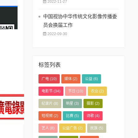
2022-11-27
中国视协中华传统文化影像传播委
员会换届工作
2022-09-30
标签列表
广电
(10)
媒体
(2)
公益
(6)
电影节
(34)
节日
(10)
农业
(2)
纪录片
(8)
明星
(3)
摄影
(2)
短视频
(2)
比赛
(5)
诗歌
(4)
艺人
(8)
公益广告
(2)
民族
(5)