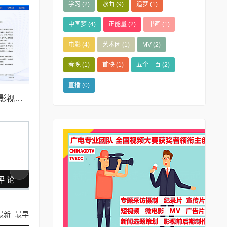
学习
(2)
歌曲
(9)
追梦
(1)
中国梦
(4)
正能量
(2)
书画
(1)
电影
(4)
艺术团
(1)
MV
(2)
春晚
(1)
首映
(1)
五个一百
(2)
直播
(0)
学习二十大体会-北京影视艺术学会会员艾宏月
最新
最早