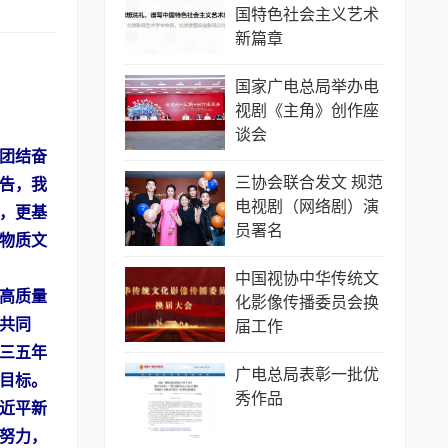
国特色社会主义艺术
新篇章
国家广电总局举办电
视剧《主角》创作座
谈会
团结奋
三协会联合发文 规范
告，我
电视剧（网络剧）演
，更基
员署名
物质文
中国视协中华传统文
高质量
化影像传播委员会换
共同
届工作
三五年
广电总局表彰一批优
目标。
秀作品
近平新
努力，