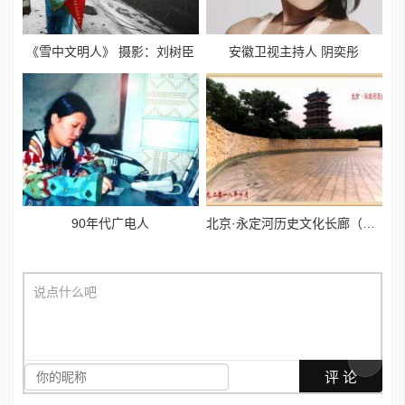
《雪中文明人》 摄影：刘树臣
安徽卫视主持人 阴奕彤
90年代广电人
北京·永定河历史文化长廊（摄影：艾宏月）
说点什么吧