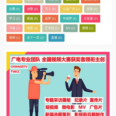
比赛
(5)
诗歌
(4)
艺人
(8)
公益广告
(2)
民族
(5)
学习
(2)
歌曲
(9)
追梦
(1)
中国梦
(4)
正能量
(2)
书画
(1)
电影
(4)
艺术团
(1)
MV
(2)
春晚
(1)
首映
(1)
五个一百
(2)
直播
(0)