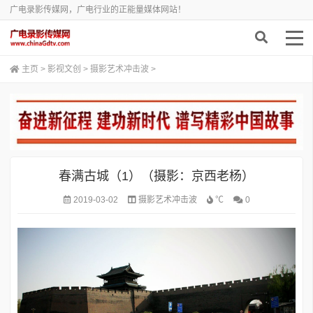
广电录影传媒网，广电行业的正能量媒体网站！
主页
>
影视文创
>
摄影艺术冲击波
>
春满古城（1）（摄影：京西老杨）
2019-03-02
摄影艺术冲击波
℃
0